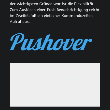
der wichtigsten Gründe war ist die Flexibilität.
Zum Auslösen einer Push Benachrichtigung reicht
im Zweifelsfall ein einfacher Kommandozeilen
Aufruf aus.
curl -s \

  --form-string "token=abc123" \

  --form-string "user=user123" \

  --form-string "message=hello world" \
  https://api.pushover.net/1/messages.