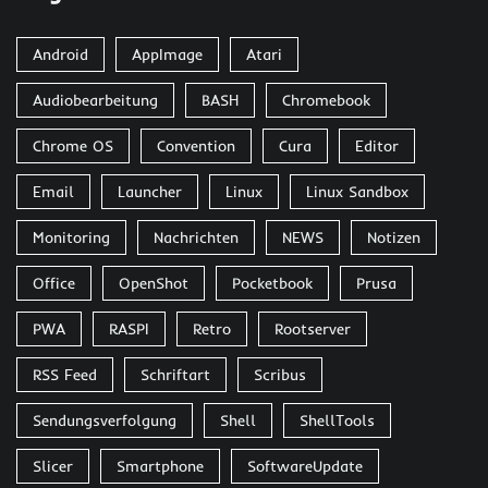
Android
AppImage
Atari
Audiobearbeitung
BASH
Chromebook
Chrome OS
Convention
Cura
Editor
Email
Launcher
Linux
Linux Sandbox
Monitoring
Nachrichten
NEWS
Notizen
Office
OpenShot
Pocketbook
Prusa
PWA
RASPI
Retro
Rootserver
RSS Feed
Schriftart
Scribus
Sendungsverfolgung
Shell
ShellTools
Slicer
Smartphone
SoftwareUpdate