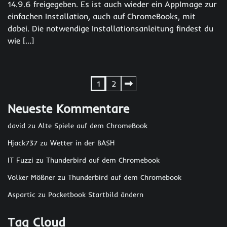
14.9.6 freigegeben. Es ist auch wieder ein AppImage zur
einfachen Installation, auch auf ChromeBooks, mit
dabei. Die notwendige Installationsanleitung findest du
wie […]
Seitennummerierung
1
2
der
Neueste Kommentare
Beiträge
david
zu
Alte Spiele auf dem ChromeBook
Hjack737
zu
Wetter in der BASH
IT Fuzzi
zu
Thunderbird auf dem Chromebook
Volker Mößner
zu
Thunderbird auf dem Chromebook
Aspartic
zu
Pocketbook Startbild ändern
Tag Cloud