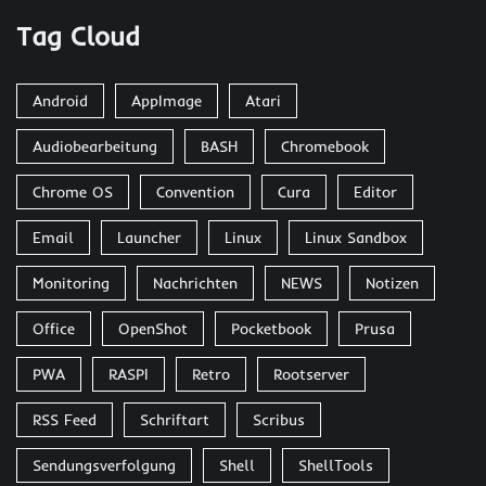
Tag Cloud
Android
AppImage
Atari
Audiobearbeitung
BASH
Chromebook
Chrome OS
Convention
Cura
Editor
Email
Launcher
Linux
Linux Sandbox
Monitoring
Nachrichten
NEWS
Notizen
Office
OpenShot
Pocketbook
Prusa
PWA
RASPI
Retro
Rootserver
RSS Feed
Schriftart
Scribus
Sendungsverfolgung
Shell
ShellTools