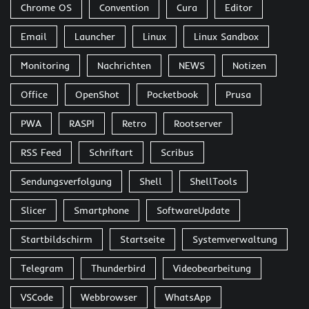
Chrome OS
Convention
Cura
Editor
Email
Launcher
Linux
Linux Sandbox
Monitoring
Nachrichten
NEWS
Notizen
Office
OpenShot
Pocketbook
Prusa
PWA
RASPI
Retro
Rootserver
RSS Feed
Schriftart
Scribus
Sendungsverfolgung
Shell
ShellTools
Slicer
Smartphone
SoftwareUpdate
Startbildschirm
Startseite
Systemverwaltung
Telegram
Thunderbird
Videobearbeitung
VSCode
Webbrowser
WhatsApp